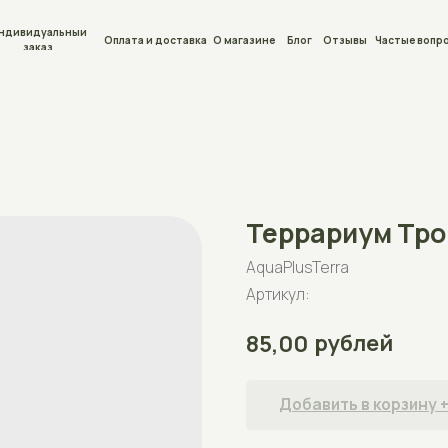
льный
Оплата и доставка
О магазине
Блог
Отзывы
Частые вопросы
Контакты
Террариум Тропик Куб
AquaPlusTerra
Артикул:
рублей
85,00
Добавить в корзину +
Террариум для рептилий на 40л (34*34*