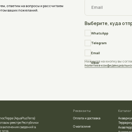
Получить консультацию
Реквизиты
Каталог
Оплата и доставка
Аквариумы
quaPlusTerra)
Террариумы
стре Республики
О магазине
ния сведений в
Акватеррариумы
Аксессуары
Блог
Индивидуальный заказ
Отзывы
ой регистрации
Частые вопросы
сполнительным