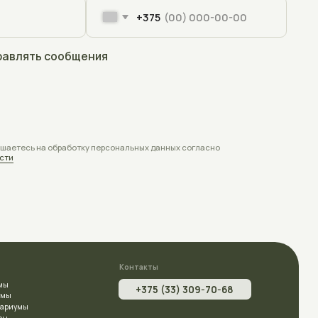
Контакты
+375 (33) 309-70-68
aquaplusterra@mail.ru
Полоцк, Евфросиньи Полоцкой, 67
на карте
Время работы:
Пн - Пт с 9:00 до 18:00
Заявки с сайта принимаются круглосуточно