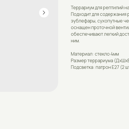
Подходит для содержания рептилий, так
эублефары, сухопутные черепахи, маис
оснащен проточной вентиляцией. Разд
обеспечивают легкий доступ к террари
ним.
Материал: стекло 4мм
Размер террариума (ДxШxВ): 34x34x34 
Подсветка: патрон Е27 (2 шт).