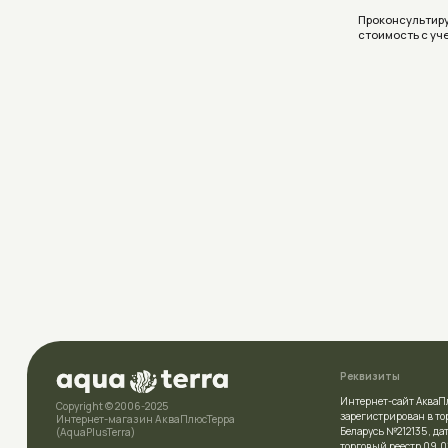
Реквизиты
Интернет-сайт АкваПлюсТерра (A
Copyright © 2006-2025
зарегистрирован в торговом рее
Интернет-магазин АкваПлюсТерра
Беларусь №212135 , дата включе
(AquaPlusTerra)
торговый реестр 09.01.2026
УНП
392007778
Политика конфиденциальности
Свидетельство
о государственн
выдано Полоцким районным и
Условия соглашения (Договор оферта)
комитетом 23.04.2026г.
Разработка сайта