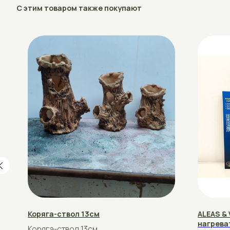
Коряга-ствол 13см
ALEAS & VladO
нагреватель 
Коряга-ствол 13см
ALEAS & VladO
рублей
16
нагреватель 
рублей
32
Подробнее
Купить
Подробнее