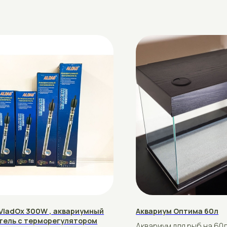
x 300W , аквариумный
Аквариум Оптима 60л
с терморегулятором
Аквариум для рыб на 60л.
x 300W , аквариумный
Стандартный размер 60×30×40
рублей
95
с терморегулятором
Купить
Подробнее
Купить