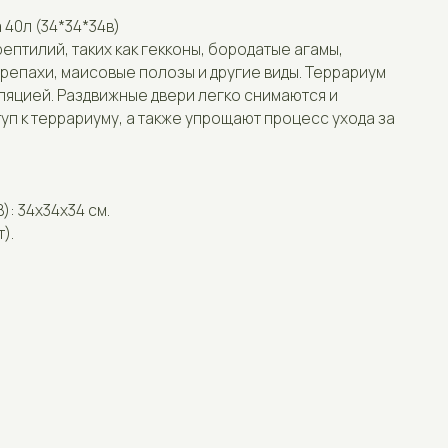
их как гекконы, бородатые агамы,
овые полозы и другие виды. Террариум
Отзывы
вижные двери легко снимаются и
уму, а также упрощают процесс ухода за
Контакты
см.