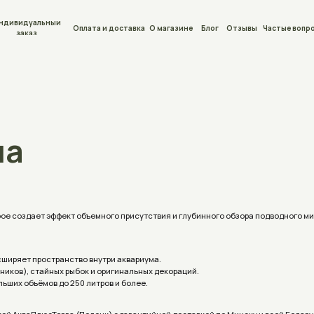
льный
Оплата и доставка
О магазине
Блог
Отзывы
Частые вопросы
Контакты
ет эффект объемного присутствия и глубинного обзора подводного мира без искажений.
ространство внутри аквариума.
тайных рыбок и оригинальных декораций.
мов до 250 литров и более.
юсТерра (Полоцк) с гарантийной доставкой по Минску и всей Беларуси.