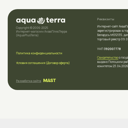
УНП
392007778
Политика конфиденциальности
Свидетельство
о государственн
выдано Полоцким районным и
Условия соглашения (Договор оферта)
комитетом 23.04.2026г.
Разработка сайта