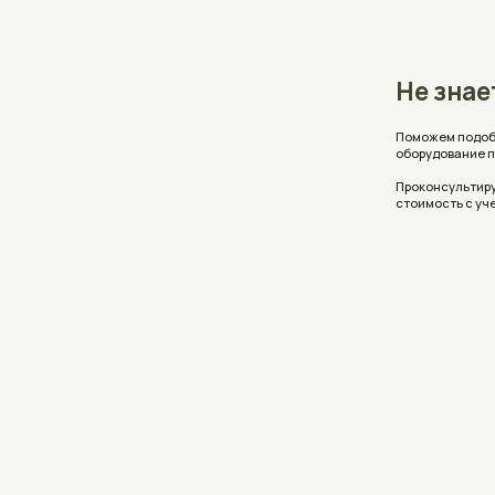
Поможем подобрать аквар
оборудование под ваши 
Проконсультируем, ответ
стоимость с учетом ваш
Реквизиты
Интернет-сайт АкваПлюсТерра (A
Copyright © 2006-2025
зарегистрирован в торговом рее
Интернет-магазин АкваПлюсТерра
Беларусь №212135 , дата включе
(AquaPlusTerra)
торговый реестр 09.01.2026