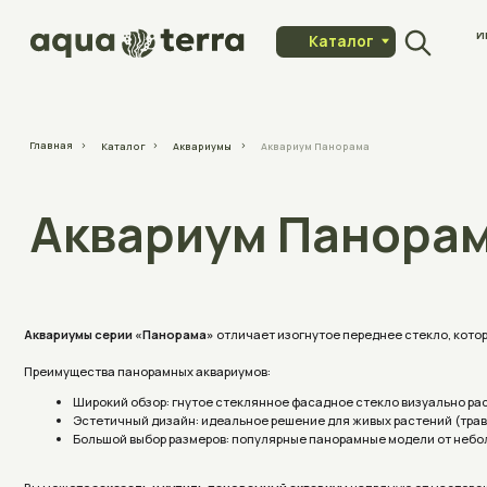
Индивидуа
Каталог
заказ
Главная
Каталог
Аквариумы
Аквариум Панорама
Аквариум Панорама
Аквариумы серии «Панорама»
отличает изогнутое переднее стекло, которое созда
Преимущества панорамных аквариумов:
Широкий обзор: гнутое стеклянное фасадное стекло визуально расширяет п
Эстетичный дизайн: идеальное решение для живых растений (травников), с
Большой выбор размеров: популярные панорамные модели от небольших объё
Вы можете
заказать и купить панорамный аквариум
напрямую от мастерской АкваПл