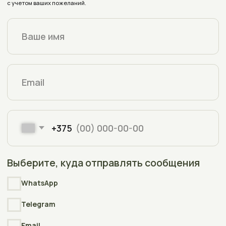
Получить консультацию
Контакты
+375 (33) 309-70-68
Нажимая на кнопку вы соглашаетесь на обработку
персональных данных согласно
политике конфиденциальности
aquaplusterra@mail.ru
Полоцк, Евфросиньи Полоцкой, 67
на карте
Время работы:
Пн - Пт с 9:00 до 18:00
Заявки с сайта принимаются круглосуточно
Реквизиты
Каталог
Оплата и доставка
Аквариумы
Террариумы
О магазине
Акватеррариумы
Аксессуары
Блог
Индивидуальный заказ
Отзывы
Частые вопросы
Политика конфиденциальности