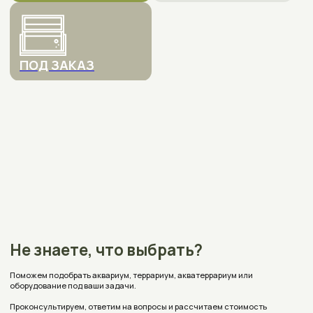
Поможем подобрать аквариум, террариум, акватеррариум или
оборудование под ваши задачи.
Проконсультируем, ответим на вопросы и рассчитаем стоимость
с учетом ваших пожеланий.
+375
Выберите, куда отправлять сообщения
WhatsApp
Telegram
Email
Viber