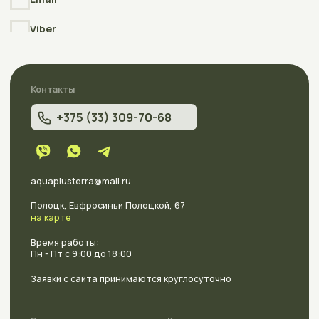
Условия соглашения (Договор оферта)
Copyright © 2006-2025
Интернет-магазин АкваПлюсТерра
(AquaPlusTerra)
Реквизиты
Интернет-сайт АкваПлюсТерра (AquaPlusTerra)
зарегистрирован в торговом реестре Республики Беларусь
№212135 , дата включения сведений в торговый реестр
09.01.2026
УНП
392007778
Свидетельство
о государственной регистрации выдано
Полоцким районным исполнительным комитетом
23.04.2026г.
Разработка
сайта