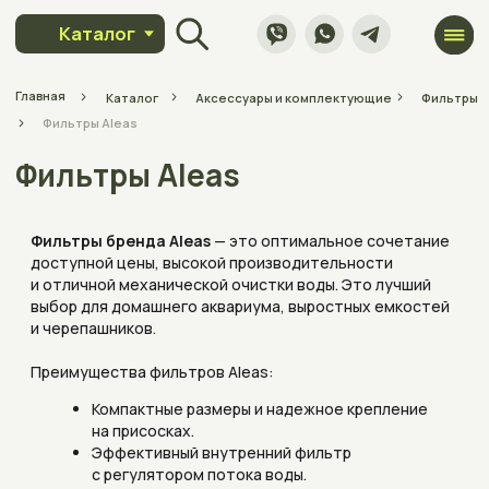
Каталог
Главная
Каталог
Аксессуары и комплектующие
Фильтры
Фильтры Aleas
Фильтры Aleas
Фильтры бренда Aleas
— это оптимальное сочетание
доступной цены, высокой производительности
и отличной механической очистки воды. Это лучший
выбор для домашнего аквариума, выростных емкостей
и черепашников.
Преимущества фильтров Aleas:
Компактные размеры и надежное крепление
на присосках.
Эффективный внутренний фильтр
с регулятором потока воды.
Простота обслуживания и доступность
расходных материалов.
Покупайте
внутренние аквариумные фильтры Aleas
в каталоге АкваПлюсТерра с быстрой доставкой
по регионам Беларуси.