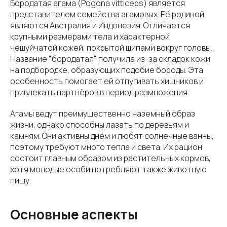
Бородатая агама (Pogona vitticeps) является
представителем семейства агамовых. Её родиной
являются Австралия и Индонезия. Отличается
крупными размерами тела и характерной
чешуйчатой кожей, покрытой шипами вокруг головы.
Название "бородатая" получила из-за складок кожи
на подбородке, образующих подобие бороды. Эта
особенность помогает ей отпугивать хищников и
привлекать партнёров в период размножения.
Агамы ведут преимущественно наземный образ
жизни, однако способны лазать по деревьям и
камням. Они активны днём и любят солнечные ванны,
поэтому требуют много тепла и света. Их рацион
состоит главным образом из растительных кормов,
хотя молодые особи потребляют также животную
пищу.
Основные аспекты