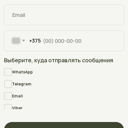
Copyright © 2006-2025
Интернет-магазин АкваПлюсТерра
(AquaPlusTerra)
Реквизиты
Интернет-сайт АкваПлюсТерра (AquaPlusTerra)
зарегистрирован в торговом реестре Республики Беларусь
№212135 , дата включения сведений в торговый реестр
09.01.2026
УНП
392007778
Свидетельство
о государственной регистрации выдано
Полоцким районным исполнительным комитетом
23.04.2026г.
Разработка
сайта