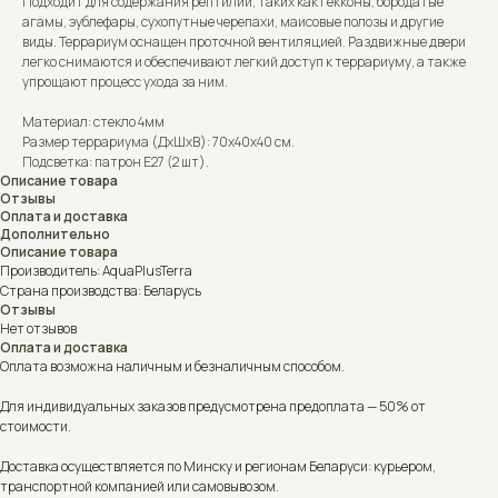
Подходит для содержания рептилий, таких как гекконы, бородатые
агамы, эублефары, сухопутные черепахи, маисовые полозы и другие
виды. Террариум оснащен проточной вентиляцией. Раздвижные двери
легко снимаются и обеспечивают легкий доступ к террариуму, а также
упрощают процесс ухода за ним.
Материал: стекло 4мм
Размер террариума (ДxШxВ): 70x40x40 см.
Подсветка: патрон Е27 (2 шт).
Описание товара
Отзывы
Оплата и доставка
Дополнительно
Описание товара
Производитель: AquaPlusTerra
Страна производства: Беларусь
Отзывы
Нет отзывов
Оплата и доставка
Оплата возможна наличным и безналичным способом.
Для индивидуальных заказов предусмотрена предоплата — 50% от
стоимости.
Доставка осуществляется по Минску и регионам Беларуси: курьером,
транспортной компанией или самовывозом.