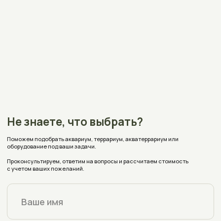
Получить консультацию
Контакты
+375 (33) 309-70-68
Нажимая на кнопку вы соглашаетесь на обработку
персональных данных согласно
политике конфиденциальности
aquaplusterra@mail.ru
Полоцк, Евфросиньи Полоцкой, 67
на карте
Время работы:
Пн - Пт с 9:00 до 18:00
Заявки с сайта принимаются круглосуточно
Реквизиты
Каталог
Оплата и доставка
Аквариумы
Террариумы
О магазине
Акватеррариумы
Аксессуары
Блог
Индивидуальный заказ
Отзывы
Частые вопросы
Политика конфиденциальности
Условия соглашения (Договор оферта)