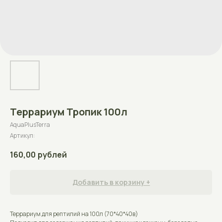
Террариум Тропик 100л
AquaPlusTerra
Артикул:
160,00
рублей
Добавить в корзину +
Террариум для рептилий на 100л (70*40*40в)