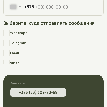
Реквизиты
Интернет-сайт АкваПлюсТерра (AquaPlusTerra)
зарегистрирован в торговом реестре Республики Беларусь
№212135 , дата включения сведений в торговый реестр
09.01.2026
УНП
392007778
Свидетельство
о государственной регистрации выдано
Полоцким районным исполнительным комитетом
23.04.2026г.
Разработка
сайта