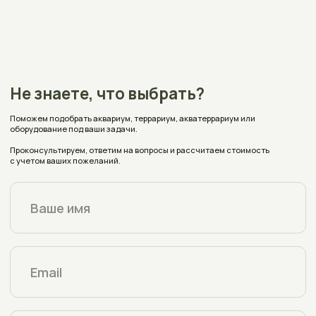
персональных данных согласно
политике конфиденциальности
aquaplusterra@mail.ru
Полоцк, Евфросиньи Полоцкой, 67
на карте
Время работы:
Пн - Пт с 9:00 до 18:00
Заявки с сайта принимаются круглосуточно
Реквизиты
Каталог
Оплата и доставка
Аквариумы
Террариумы
О магазине
Акватеррариумы
Аксессуары
Блог
Индивидуальный заказ
Отзывы
Частые вопросы
Политика конфиденциальности
Условия соглашения (Договор оферта)
Copyright © 2006-2025
Интернет-магазин АкваПлюсТерра
(AquaPlusTerra)