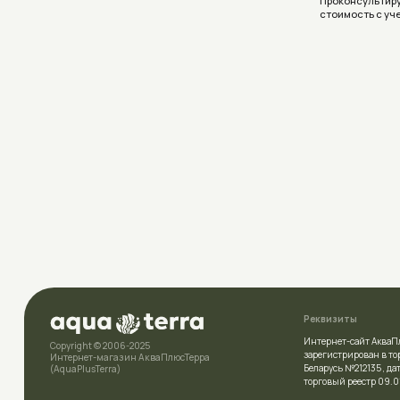
Реквизиты
Интернет-сайт АкваПлюсТерра (A
Copyright © 2006-2025
зарегистрирован в торговом рее
Интернет-магазин АкваПлюсТерра
Беларусь №212135 , дата включе
(AquaPlusTerra)
торговый реестр 09.01.2026
УНП
392007778
Политика конфиденциальности
Свидетельство
о государственн
выдано Полоцким районным и
Условия соглашения (Договор оферта)
комитетом 23.04.2026г.
Разработка сайта