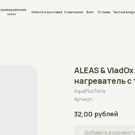
льный
Оплата и доставка
О магазине
Блог
Отзывы
Частые вопросы
Контакты
ALEAS & VladOx 300W 
нагреватель с термо
AquaPlusTerra
Артикул:
рублей
32,00
Добавить в корзину +