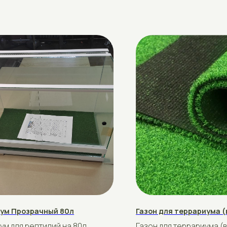
озрачный 80л
Газон для террариума (ворс 5мм)
 рептилий на 80л
Газон для террариума (ворс 5мм)
азмер 60*35*40в
Купить
Подробнее
Купить