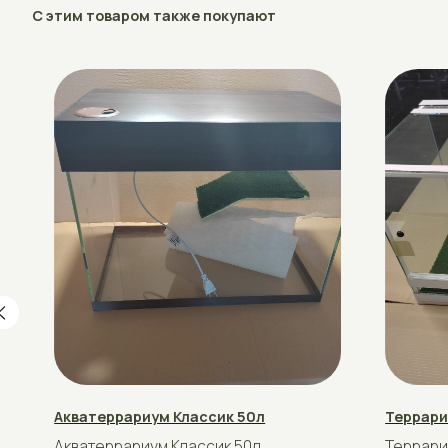
Акватеррариум Классик 50л
Террариум Пр
Акватеррариум Классик 50л
Террариум для
Стандартный размер 50×33×44
Стандартный р
рублей
рублей
90
130
Подробнее
Купить
Подробнее