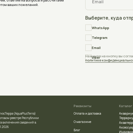
Реквизиты
Каталог
Оплата и доставка
Аквариумы
quaPlusTerra)
Террариумы
стре Республики
О магазине
ния сведений в
Акватеррариумы
Аксессуары
Блог
Индивидуальный заказ
Отзывы
ой регистрации
Частые вопросы
сполнительным