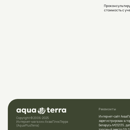
Реквизиты
Интернет-сайт АкваПлюсТерра (A
Copyright © 2006-2025
зарегистрирован в торговом рее
Интернет-магазин АкваПлюсТерра
Беларусь №212135 , дата включе
(AquaPlusTerra)
торговый реестр 09.01.2026
УНП
392007778
Политика конфиденциальности
Свидетельство
о государственн
выдано Полоцким районным и
Условия соглашения (Договор оферта)
комитетом 23.04.2026г.
Разработка сайта