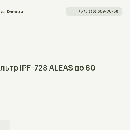
+375 (33) 309-70-68
Аквариумы
Террариум
Акватерра
Аксессуары
F-728 ALEAS до 80
Индивидуал
Оплата и д
О магазине
Блог
Частые воп