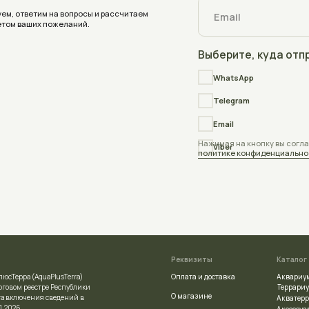
Получить консультацию
Реквизиты
Каталог
Оплата и доставка
Аквариумы
quaPlusTerra)
Террариумы
стре Республики
О магазине
ния сведений в
Акватеррариумы
Аксессуары
Блог
Индивидуальный заказ
Отзывы
ой регистрации
Частые вопросы
сполнительным