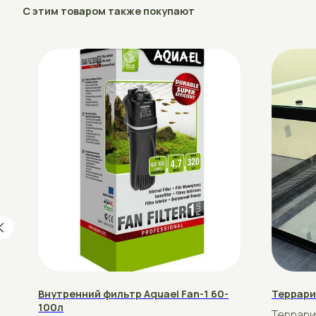
Внутренний фильтр Aquael Fan-1 60-
Террариум с б
100л
Террариум с б
Внутренний фильтр Aquael Fan-1 60-
Стандартный р
рублей
160
100л
рублей
85
Подробнее
Купить
Подробнее