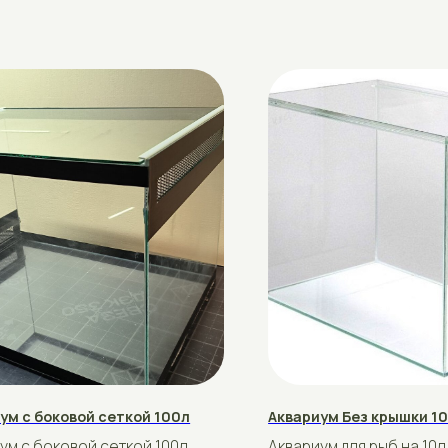
оковой сеткой 100л
Аквариум Без крышки 10л
оковой сеткой 100л
Аквариум для рыб на 10л.
азмер 70*40*40в
Стандартный размер 30×14×27
рублей
50
Купить
Подробнее
Купить