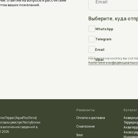
Реквизиты
Каталог
Оплата и доставка
Аквариумы
quaPlusTerra)
Террариумы
стре Республики
О магазине
ния сведений в
Акватеррариумы
Аксессуары
Блог
Индивидуальный заказ
Отзывы
ой регистрации
Частые вопросы
сполнительным