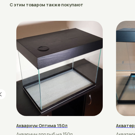
Аквариум Оптима 150л
Акватеррариу
Аквариум для рыб на 150л.
Акватеррариум
Стандартный размер 90×35×55
Стандартный р
рублей
рублей
210
80
Подробнее
Купить
Подробнее