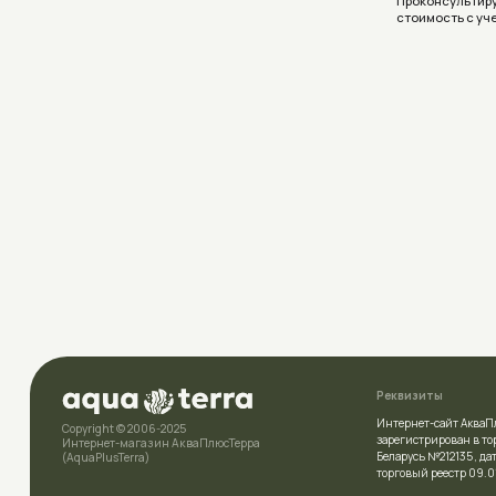
Реквизиты
Интернет-сайт АкваПлюсТерра (A
Copyright © 2006-2025
зарегистрирован в торговом рее
Интернет-магазин АкваПлюсТерра
Беларусь №212135 , дата включе
(AquaPlusTerra)
торговый реестр 09.01.2026
УНП
392007778
Политика конфиденциальности
Свидетельство
о государственн
выдано Полоцким районным и
Условия соглашения (Договор оферта)
комитетом 23.04.2026г.
Разработка сайта