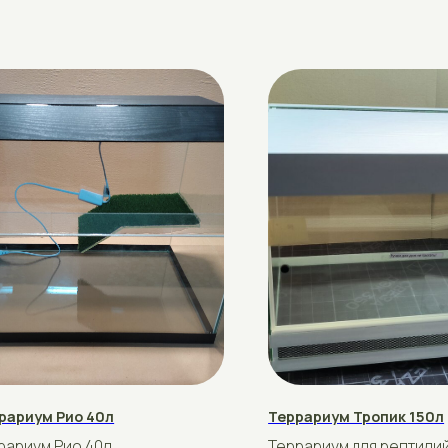
м Рио 40л
Террариум Тропик 150л
 Рио 40л
Террариум для рептилий на 150л
азмер 48×30×42
Стандартный размер 90*40*40в
рублей
220
Купить
Подробнее
Купить