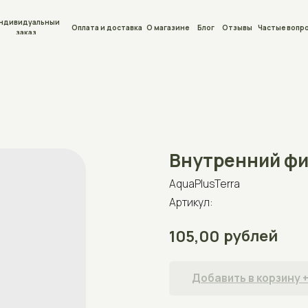
льный
Оплата и доставка
О магазине
Блог
Отзывы
Частые вопросы
Контакты
Внутренний фильтр Aq
AquaPlusTerra
Артикул:
рублей
105,00
Добавить в корзину +
Внутренний фильтр Aquael Fan-2 100-150