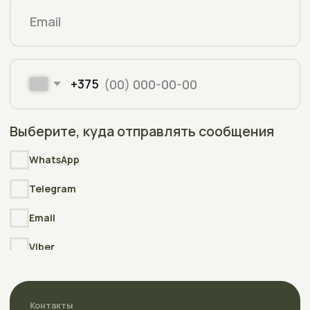
Copyright © 2006-2025
Интернет-магазин АкваПлюсТерра
(AquaPlusTerra)
Реквизиты
Интернет-сайт АкваПлюсТерра (AquaPlusTerra)
зарегистрирован в торговом реестре Республики Беларусь
№212135 , дата включения сведений в торговый реестр
09.01.2026
УНП
392007778
Свидетельство
о государственной регистрации выдано
Полоцким районным исполнительным комитетом
23.04.2026г.
Разработка
сайта