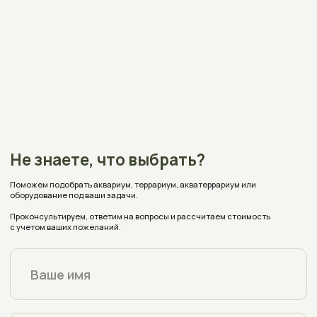
+375 (33) 309-70-68
Нажимая на кнопку вы соглашаетесь на обработку
персональных данных согласно
политике конфиденциальности
aquaplusterra@mail.ru
Полоцк, Евфросиньи Полоцкой, 67
на карте
Время работы:
Пн - Пт с 9:00 до 18:00
Заявки с сайта принимаются круглосуточно
Реквизиты
Каталог
Оплата и доставка
Аквариумы
Террариумы
О магазине
Акватеррариумы
Аксессуары
Блог
Индивидуальный заказ
Отзывы
Частые вопросы
Политика конфиденциальности
Условия соглашения (Договор оферта)