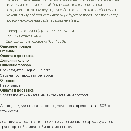
аквариум трапециевидный, бока и срезы соединяются под
определенным углом друг к другу. Данная конструкция обеспечивает
максимальную обзорность. Аквариум будет радовать вас долгие годы,
постоянно сохраняя свой первозданный вид.
Размер аквариума (ДxШxВ): 70×30×40см.
Толщина стекла: 4мм.
Светодиодная подсветка 16вт 4200к
Описание товара
Отзывы
Оплата и доставка
Дополнительно
Описание товара
Производитель: AquaPlusTerra
Страна производства: Беларусь
Отзывы
Нет отзывов
Оплата и доставка
Оплата возможна наличным и безналичным способом.
Для индивидуальных заказов предусмотрена предоплата — 50% от
стоимости.
Доставка осуществляется по Минску и регионам Беларуси: курьером,
транспортной компанией или самовывозом.