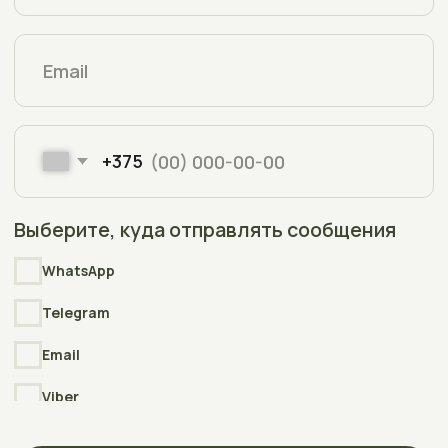
Copyright © 2006-2025
Интернет-магазин АкваПлюсТерра
(AquaPlusTerra)
Реквизиты
Интернет-сайт АкваПлюсТерра (AquaPlusTerra)
зарегистрирован в торговом реестре Республики Беларусь
№212135 , дата включения сведений в торговый реестр
09.01.2026
УНП
392007778
Свидетельство
о государственной регистрации выдано
Полоцким районным исполнительным комитетом
23.04.2026г.
Разработка
сайта