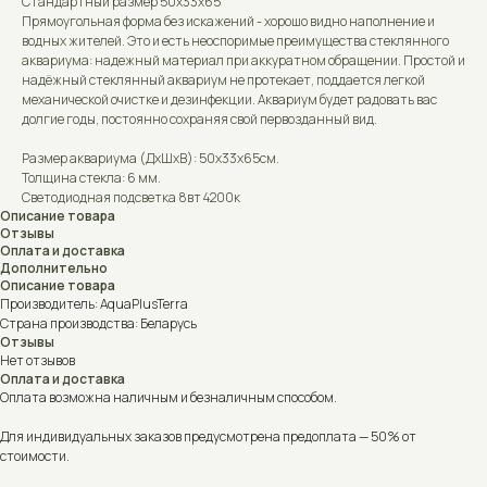
Стандартный размер 50х33х65
Прямоугольная форма без искажений - хорошо видно наполнение и
водных жителей. Это и есть неоспоримые преимущества стеклянного
аквариума: надежный материал при аккуратном обращении. Простой и
надёжный стеклянный аквариум не протекает, поддается легкой
механической очистке и дезинфекции. Аквариум будет радовать вас
долгие годы, постоянно сохраняя свой первозданный вид.
Размер аквариума (ДxШxВ): 50х33х65см.
Толщина стекла: 6 мм.
Светодиодная подсветка 8вт 4200к
Описание товара
Отзывы
Оплата и доставка
Дополнительно
Описание товара
Производитель: AquaPlusTerra
Страна производства: Беларусь
Отзывы
Нет отзывов
Оплата и доставка
Оплата возможна наличным и безналичным способом.
Для индивидуальных заказов предусмотрена предоплата — 50% от
стоимости.