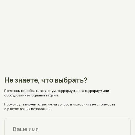
Получить консультацию
Контакты
+375 (33) 309-70-68
Нажимая на кнопку вы соглашаетесь на обработку
персональных данных согласно
политике конфиденциальности
aquaplusterra@mail.ru
Полоцк, Евфросиньи Полоцкой, 67
на карте
Время работы:
Пн - Пт с 9:00 до 18:00
Заявки с сайта принимаются круглосуточно
Реквизиты
Каталог
Оплата и доставка
Аквариумы
Террариумы
О магазине
Акватеррариумы
Аксессуары
Блог
Индивидуальный заказ
Отзывы
Частые вопросы
Политика конфиденциальности
Условия соглашения (Договор оферта)