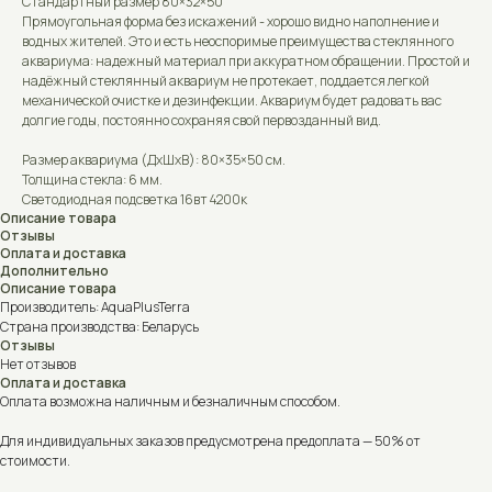
Стандартный размер 80×32×50
Прямоугольная форма без искажений - хорошо видно наполнение и
водных жителей. Это и есть неоспоримые преимущества стеклянного
аквариума: надежный материал при аккуратном обращении. Простой и
надёжный стеклянный аквариум не протекает, поддается легкой
механической очистке и дезинфекции. Аквариум будет радовать вас
долгие годы, постоянно сохраняя свой первозданный вид.
Размер аквариума (ДxШxВ): 80×35×50 см.
Толщина стекла: 6 мм.
Светодиодная подсветка 16вт 4200к
Описание товара
Отзывы
Оплата и доставка
Дополнительно
Описание товара
Производитель: AquaPlusTerra
Страна производства: Беларусь
Отзывы
Нет отзывов
Оплата и доставка
Оплата возможна наличным и безналичным способом.
Для индивидуальных заказов предусмотрена предоплата — 50% от
стоимости.