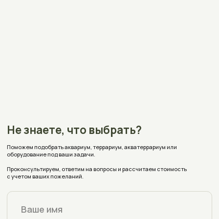
Получить консультацию
Контакты
+375 (33) 309-70-68
Нажимая на кнопку вы соглашаетесь на обработку
персональных данных согласно
политике конфиденциальности
aquaplusterra@mail.ru
Полоцк, Евфросиньи Полоцкой, 67
на карте
Время работы:
Пн - Пт с 9:00 до 18:00
Заявки с сайта принимаются круглосуточно
Реквизиты
Каталог
Оплата и доставка
Аквариумы
Террариумы
О магазине
Акватеррариумы
Аксессуары
Блог
Индивидуальный заказ
Отзывы
Частые вопросы
Политика конфиденциальности
Условия соглашения (Договор оферта)