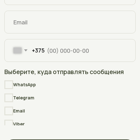
Copyright © 2006-2025
Интернет-магазин АкваПлюсТерра
(AquaPlusTerra)
Реквизиты
Интернет-сайт АкваПлюсТерра (AquaPlusTerra)
зарегистрирован в торговом реестре Республики Беларусь
№212135 , дата включения сведений в торговый реестр
09.01.2026
УНП
392007778
Свидетельство
о государственной регистрации выдано
Полоцким районным исполнительным комитетом
23.04.2026г.
Разработка
сайта