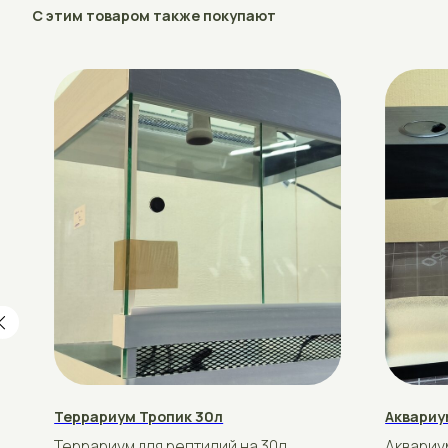
Террариум Тропик 30л
Аквариум Карт
Террариум для рептилий на 30л
Аквариум для р
Стандартный размер 30*30*38в
Стандартный р
рублей
рублей
80
200
Подробнее
Купить
Подробнее