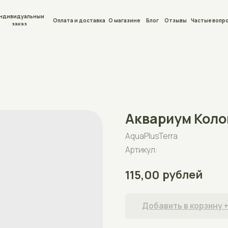
льный
Оплата и доставка
О магазине
Блог
Отзывы
Частые вопросы
Контакты
Аквариум Колонна 70
AquaPlusTerra
Артикул:
рублей
115,00
Добавить в корзину +
Аквариум для рыб на 70л