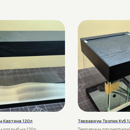
ина 120л
Террариум Тропик Куб 120л
ыб на 120л.
Террариум для рептилий на 120л
азмер 100х30х48
Стандартный размер 50*50*50в
рублей
180
Купить
Подробнее
Купить