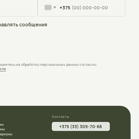
Контакты
+375 (33) 309-70-68
aquaplusterra@mail.ru
Полоцк, Евфросиньи Полоцкой, 67
на карте
Время работы:
Пн - Пт с 9:00 до 18:00
Заявки с сайта принимаются круглосуточно