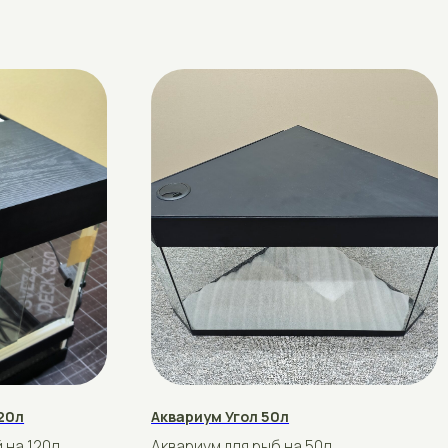
Аквариум Угол 50л
Башня 10см
Аквариум для рыб на 50л.
Башня 10см
Стандартный размер 45×45×40
рублей
рублей
100
10
Подробнее
Купить
Подробнее