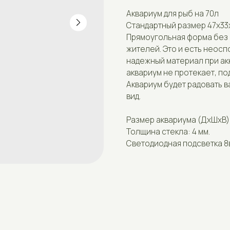
Стандартный размер 47х33х52
Прямоугольная форма без искажений -
жителей. Это и есть неоспоримые пре
надежный материал при аккуратном об
аквариум не протекает, поддается лег
Аквариум будет радовать вас долгие г
вид.
Размер аквариума (ДxШxВ):47х33х52см
Толщина стекла: 4 мм.
Светодиодная подсветка 8вт 4200к