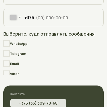
Copyright © 2006-2025
Интернет-магазин АкваПлюсТерра
(AquaPlusTerra)
Реквизиты
Интернет-сайт АкваПлюсТерра (AquaPlusTerra)
зарегистрирован в торговом реестре Республики Беларусь
№212135 , дата включения сведений в торговый реестр
09.01.2026
УНП
392007778
Свидетельство
о государственной регистрации выдано
Полоцким районным исполнительным комитетом
23.04.2026г.
Разработка
сайта