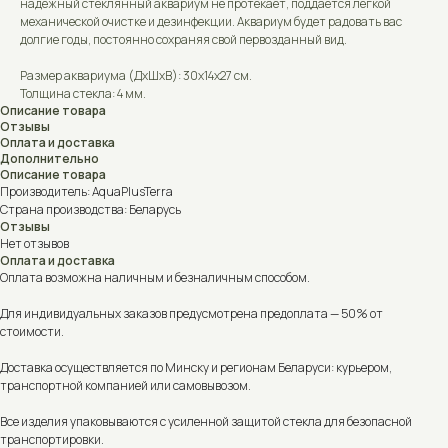
надёжный стеклянный аквариум не протекает, поддается легкой
механической очистке и дезинфекции. Аквариум будет радовать вас
долгие годы, постоянно сохраняя свой первозданный вид.
Размер аквариума (ДxШxВ): 30x14x27 см.
Толщина стекла: 4 мм.
Описание товара
Отзывы
Оплата и доставка
Дополнительно
Описание товара
Производитель: AquaPlusTerra
Страна производства: Беларусь
Отзывы
Нет отзывов
Оплата и доставка
Оплата возможна наличным и безналичным способом.
Для индивидуальных заказов предусмотрена предоплата — 50% от
стоимости.
Доставка осуществляется по Минску и регионам Беларуси: курьером,
транспортной компанией или самовывозом.
Все изделия упаковываются с усиленной защитой стекла для безопасной
транспортировки.