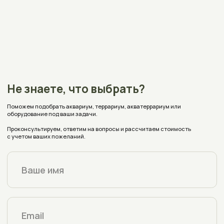
Нажимая на кнопку вы соглашаетесь на обработку
персональных данных согласно
политике конфиденциальности
aquaplusterra@mail.ru
Полоцк, Евфросиньи Полоцкой, 67
на карте
Время работы:
Пн - Пт с 9:00 до 18:00
Заявки с сайта принимаются круглосуточно
Реквизиты
Каталог
Оплата и доставка
Аквариумы
Террариумы
О магазине
Акватеррариумы
Аксессуары
Блог
Индивидуальный заказ
Отзывы
Частые вопросы
Политика конфиденциальности
Условия соглашения (Договор оферта)