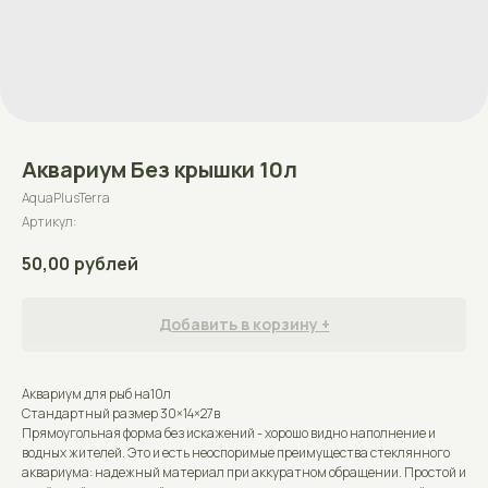
Аквариум Без крышки 10л
AquaPlusTerra
Артикул:
50,00
рублей
Добавить в корзину +
Аквариум для рыб на10л
Стандартный размер 30×14×27в
Прямоугольная форма без искажений - хорошо видно наполнение и
водных жителей. Это и есть неоспоримые преимущества стеклянного
аквариума: надежный материал при аккуратном обращении. Простой и