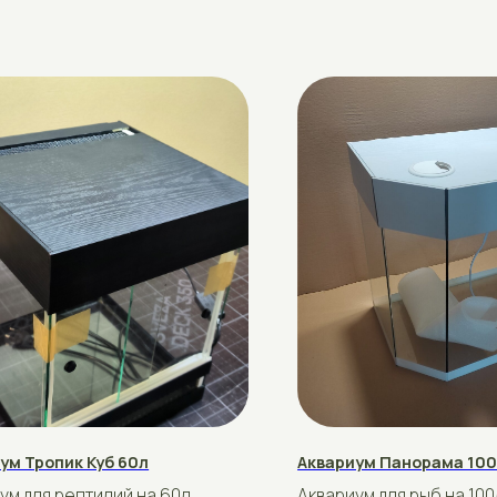
пик Куб 60л
Аквариум Панорама 100л
 рептилий на 60л
Аквариум для рыб на 100л.
азмер 40*40*40в
Стандартный размер 80×30×46
рублей
160
Купить
Подробнее
Купить