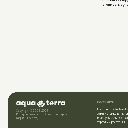
Реквизиты
Интернет-сайт АкваПлюсТерра (A
Copyright © 2006-2025
зарегистрирован в торговом рее
Интернет-магазин АкваПлюсТерра
Беларусь №212135 , дата включе
(AquaPlusTerra)
торговый реестр 09.01.2026
УНП
392007778
Политика конфиденциальности
Свидетельство
о государственн
выдано Полоцким районным и
Условия соглашения (Договор оферта)
комитетом 23.04.2026г.
Разработка сайта