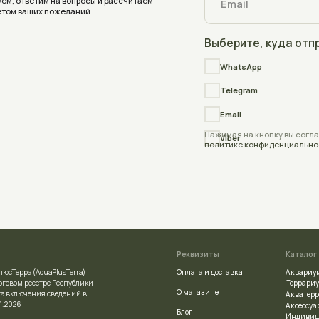
Реквизиты
Каталог
Оплата и доставка
Аквариумы
quaPlusTerra)
Террариумы
стре Республики
О магазине
ния сведений в
Акватеррариумы
Аксессуары
Блог
Индивидуальный заказ
Отзывы
ой регистрации
Частые вопросы
сполнительным