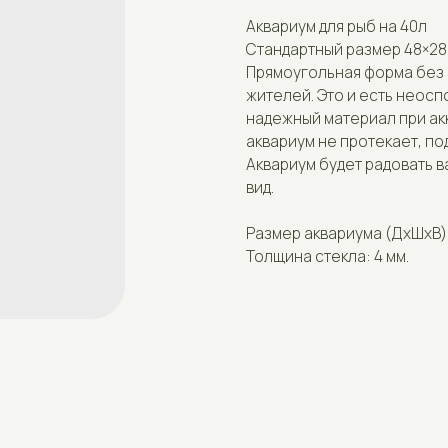
Стандартный размер 48×28×31
Прямоугольная форма без искажений -
жителей. Это и есть неоспоримые пре
надежный материал при аккуратном об
аквариум не протекает, поддается лег
Аквариум будет радовать вас долгие г
вид.
Размер аквариума (ДxШxВ): 48×28×31 см
Толщина стекла: 4 мм.