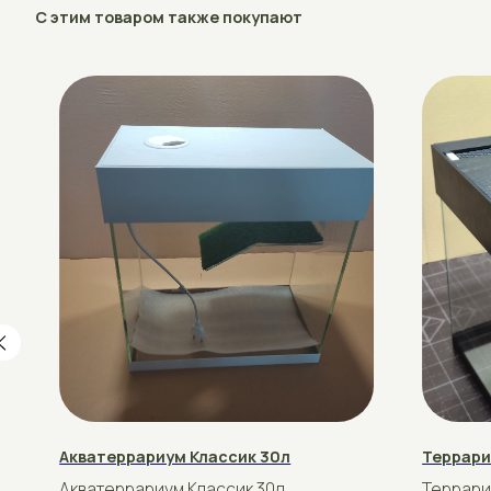
Акватеррариум Классик 30л
Террариум Тро
Акватеррариум Классик 30л
Террариум для
Стандартный размер 40×28×42
Стандартный р
рублей
рублей
75
105
Подробнее
Купить
Подробнее