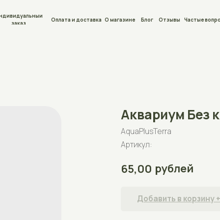
льный
Оплата и доставка
О магазине
Блог
Отзывы
Частые вопросы
Контакты
Аквариум Без крышки
AquaPlusTerra
Артикул:
рублей
65,00
Добавить в корзину +
Аквариум для рыб на 40л