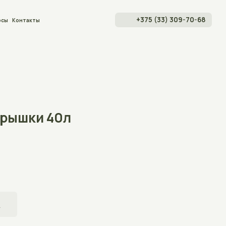
+375 (33) 309-70-68
Аквариумы
Террариум
Акватерра
Аксессуары
 40л
Индивидуал
Оплата и д
О магазине
Блог
Частые воп