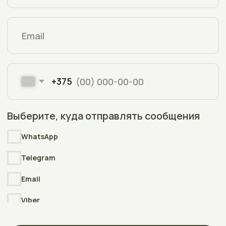
Copyright © 2006-2025
Интернет-магазин АкваПлюсТерра
(AquaPlusTerra)
Реквизиты
Интернет-сайт АкваПлюсТерра (AquaPlusTerra)
зарегистрирован в торговом реестре Республики Беларусь
№212135 , дата включения сведений в торговый реестр
09.01.2026
УНП
392007778
Свидетельство
о государственной регистрации выдано
Полоцким районным исполнительным комитетом
23.04.2026г.
Разработка
сайта