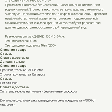
Стандартный размер 150×45×67
Прямоугольная форма без искажений - хорошо видно наполнение и
водных жителей. Это и есть неоспоримые преимущества стеклянного
аквариума: надежный материал при аккуратном обращении. Простой и
надёжный стеклянный аквариум не протекает, поддается легкой
механической очистке и дезинфекции. Аквариум будет радовать вас
долгие годы, постоянно сохраняя свой первозданный вид.
Размер аквариума (ДxШxВ): 150×45×67см.
Толщина стекла: 10 мм.
Светодиодная подсветка 16вт 4200к
Описание товара
Отзывы
Оплата и доставка
Дополнительно
Описание товара
Производитель: AquaPlusTerra
Страна производства: Беларусь
Отзывы
Нет отзывов
Оплата и доставка
Оплата возможна наличным и безналичным способом.
Для индивидуальных заказов предусмотрена предоплата — 50% от
стоимости.