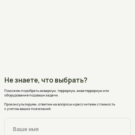
Получить консультацию
Контакты
+375 (33) 309-70-68
Нажимая на кнопку вы соглашаетесь на обработку
персональных данных согласно
политике конфиденциальности
aquaplusterra@mail.ru
Полоцк, Евфросиньи Полоцкой, 67
на карте
Время работы:
Пн - Пт с 9:00 до 18:00
Заявки с сайта принимаются круглосуточно
Реквизиты
Каталог
Оплата и доставка
Аквариумы
Террариумы
О магазине
Акватеррариумы
Аксессуары
Блог
Индивидуальный заказ
Отзывы
Частые вопросы
Политика конфиденциальности
Условия соглашения (Договор оферта)