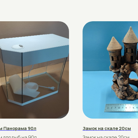
орама 90л
Замок на скале 20см
рыб на 90л.
Замок на скале 20см
азмер 77×30×45
рублей
45
Купить
Подробнее
Купить