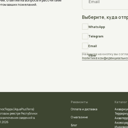
Реквизиты
Каталог
Оплата и доставка
Аквариумы
quaPlusTerra)
Террариумы
стре Республики
О магазине
ния сведений в
Акватеррариумы
Аксессуары
Блог
Индивидуальный заказ
Отзывы
ой регистрации
Частые вопросы
сполнительным