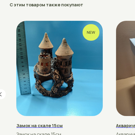
Замок на скале 15см
Аквариум Пан
Замок на скале 15см
Аквариум для 
Стандартный р
рублей
рублей
35
150
Подробнее
Купить
Подробнее