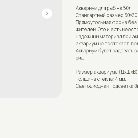
Стандартный размер 50×30×40
Прямоугольная форма без искажений -
жителей. Это и есть неоспоримые пре
надежный материал при аккуратном об
аквариум не протекает, поддается лег
Аквариум будет радовать вас долгие г
вид.
Размер аквариума (ДxШxВ): 50×30×40 см
Толщина стекла: 4 мм.
Светодиодная подсветка 8вт 4200к