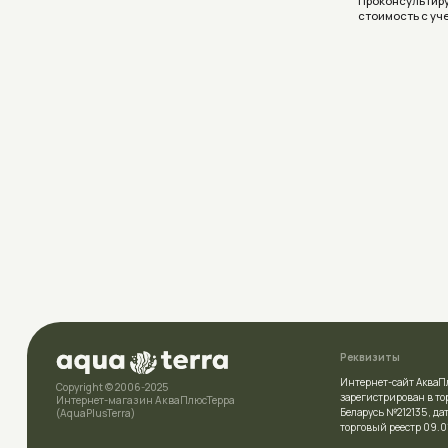
Реквизиты
Интернет-сайт АкваПлюсТерра (A
Copyright © 2006-2025
зарегистрирован в торговом рее
Интернет-магазин АкваПлюсТерра
Беларусь №212135 , дата включе
(AquaPlusTerra)
торговый реестр 09.01.2026
УНП
392007778
Политика конфиденциальности
Свидетельство
о государственн
выдано Полоцким районным и
Условия соглашения (Договор оферта)
комитетом 23.04.2026г.
Разработка сайта