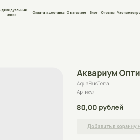
льный
Оплата и доставка
О магазине
Блог
Отзывы
Частые вопросы
Контакты
Аквариум Оптима 50л
AquaPlusTerra
Артикул:
рублей
80,00
Добавить в корзину +
Аквариум для рыб на 50л