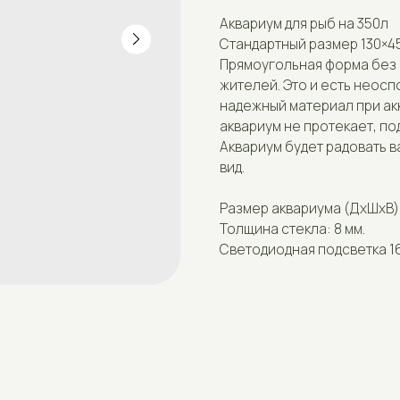
Стандартный размер 130×45×67
Прямоугольная форма без искажений -
жителей. Это и есть неоспоримые пре
надежный материал при аккуратном об
аквариум не протекает, поддается лег
Аквариум будет радовать вас долгие г
вид.
Размер аквариума (ДxШxВ): 130×45×67с
Толщина стекла: 8 мм.
Светодиодная подсветка 16вт 4200к