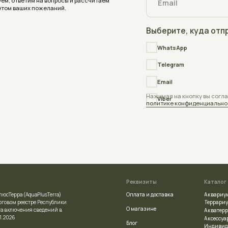
Реквизиты
Каталог
Оплата и доставка
Аквариумы
quaPlusTerra)
Террариумы
стре Республики
О магазине
ния сведений в
Акватеррариумы
Аксессуары
Блог
Индивидуальный заказ
Отзывы
ой регистрации
Частые вопросы
сполнительным