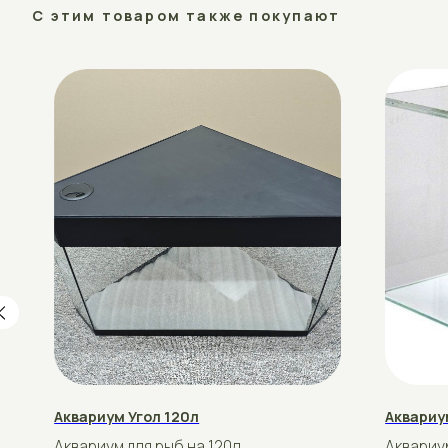
Аквариум Угол 120л
Аквариум Без 
Аквариум для рыб на 120л.
Аквариум для р
Стандартный размер 60×60×60
Стандартный р
рублей
рублей
190
75
Подробнее
Купить
Подробнее