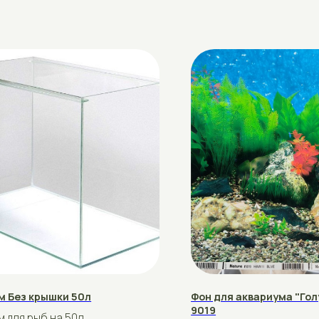
крышки 50л
Фон для аквариума "Голубые Гавайи
9019
ыб на 50л.
Фон для аквариума "Голубые Гавайи"
азмер 50×30×33
9019
Купить
Подробнее
Купить