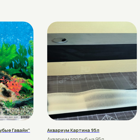
"
Аквариум Картина 95л
Фон "Лист"
Аквариум для рыб на 95л.
Фон "Лист"
Стандартный размер 90х28х46
рублей
180
Подробнее
Купить
Подробнее