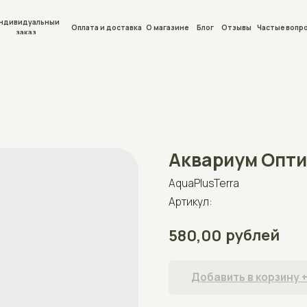
льный
Оплата и доставка
О магазине
Блог
Отзывы
Частые вопросы
Контакты
Аквариум Оптима 350
AquaPlusTerra
Артикул:
рублей
580,00
Добавить в корзину +
Аквариум для рыб на 350л