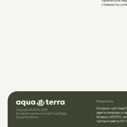
Реквизиты
Интернет-сайт АкваПлюсТерра (A
Copyright © 2006-2025
зарегистрирован в торговом рее
Интернет-магазин АкваПлюсТерра
Беларусь №212135 , дата включе
(AquaPlusTerra)
торговый реестр 09.01.2026
УНП
392007778
Политика конфиденциальности
Свидетельство
о государственн
выдано Полоцким районным и
Условия соглашения (Договор оферта)
комитетом 23.04.2026г.
Разработка сайта