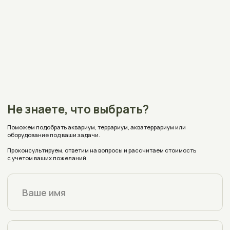
+375 (33) 309-70-68
Нажимая на кнопку вы соглашаетесь на обработку
персональных данных согласно
политике конфиденциальности
aquaplusterra@mail.ru
Полоцк, Евфросиньи Полоцкой, 67
на карте
Время работы:
Пн - Пт с 9:00 до 18:00
Заявки с сайта принимаются круглосуточно
Реквизиты
Каталог
Оплата и доставка
Аквариумы
Террариумы
О магазине
Акватеррариумы
Аксессуары
Блог
Индивидуальный заказ
Отзывы
Частые вопросы
Политика конфиденциальности
Условия соглашения (Договор оферта)