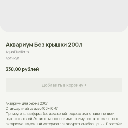
Аквариум Без крышки 200л
AquaPlusTerra
Артикул:
330,00
рублей
Добавить в корзину +
Аквариум для рыб на 200л
Стандартный размер 100×40×51
Прямоугольная форма без искажений - хорошо видно наполнение и
водных жителей. Это и есть неоспоримые преимущества стеклянного
аквариума: надежный материал при аккуратном обращении. Простой и