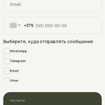
Copyright © 2006-2025
Интернет-магазин АкваПлюсТерра
(AquaPlusTerra)
Реквизиты
Интернет-сайт АкваПлюсТерра (AquaPlusTerra)
зарегистрирован в торговом реестре Республики Беларусь
№212135 , дата включения сведений в торговый реестр
09.01.2026
УНП
392007778
Свидетельство
о государственной регистрации выдано
Полоцким районным исполнительным комитетом
23.04.2026г.
Разработка
сайта