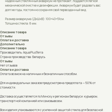
надёжный стеклянный аквариум не протекает, поддается легкой
механической очистке и дезинфекции. Аквариум будет радовать вас
долгие годы, постоянно сохраняя свой первозданный вид.
Размер аквариума (ДxШxВ): 100×40×51см.
Толщина стекла: 8 мм.
Описание товара
Отзывы
Оплата и доставка
Дополнительно
Описание товара
Производитель: AquaPlusTerra
Страна производства: Беларусь
Отзывы
Нет отзывов
Оплата и доставка
Оплата возможна наличным и безналичным способом.
Для индивидуальных заказов предусмотрена предоплата — 50% от
стоимости.
Доставка осуществляется по Минску и регионам Беларуси: курьером,
транспортной компанией или самовывозом.
Все изделия упаковываются с усиленной защитой стекла для безопасной